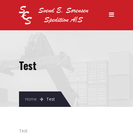
Forside
Vi tilbyder
Køletransport
Lager
Specialtransport
Test
Salg
Kontakt os
Home
Test
Test