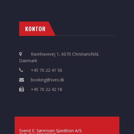
KONTOR
Ravnhavevej 1, 6070 Christiansfeld,
Danmark
+45 70 22 41 56
booking@sves.dk
+45 70 22 42 18
Svend E. Sørensen Spedition A/S.