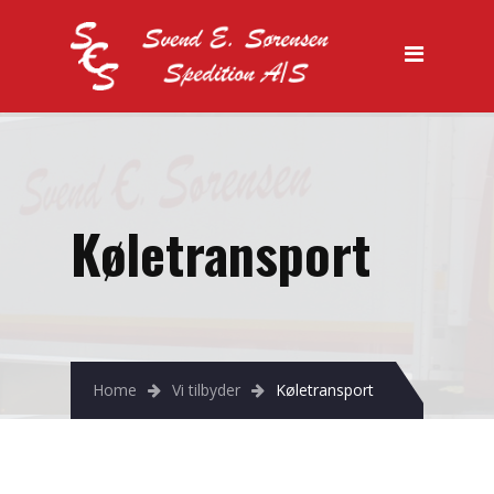
Forside
Vi tilbyder
Køletransport
Lager
Specialtransport
Køletransport
Salg
Kontakt os
Home
Vi tilbyder
Køletransport