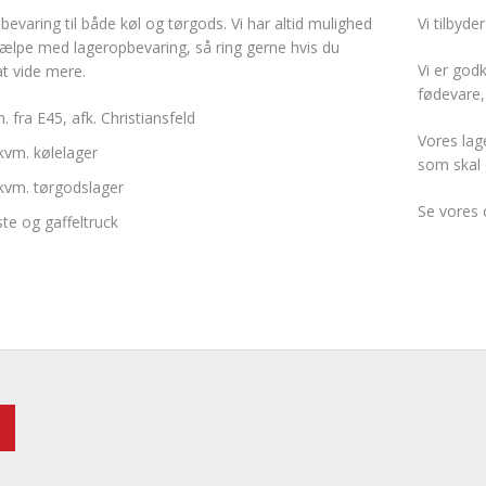
evaring til både køl og tørgods. Vi har altid mulighed
Vi tilbyd
jælpe med lageropbevaring, så ring gerne hvis du
Vi er god
t vide mere.
fødevare,
. fra E45, afk. Christiansfeld
Vores lag
kvm. kølelager
som skal 
kvm. tørgodslager
Se vores 
ste og gaffeltruck