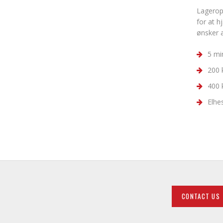
Lageropb
for at h
ønsker a
5 min
200 
400 
Elhe
CONTACT US