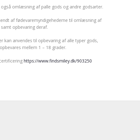
er også omlæsning af palle gods og andre godsarter.
kendt af fødevaremyndigehederne til omlæsning af
 samt opbevaring deraf.
er kan anvendes til opbevaring af alle typer gods,
opbevares mellem 1 – 18 grader.
certificering
https://www.findsmiley.dk/903250