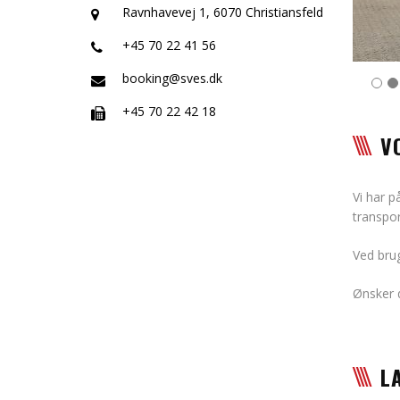
Ravnhavevej 1, 6070 Christiansfeld
+45 70 22 41 56
booking@sves.dk
+45 70 22 42 18
V
Vi har p
transpor
Ved brug
Ønsker d
L