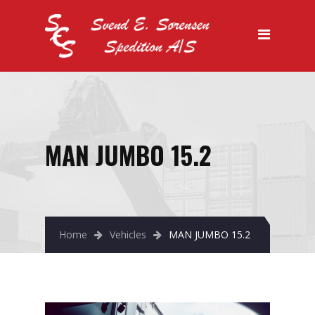
Forside
Vi tilbyder
Køletransport
Lager
Specialtransport
MAN JUMBO 15.2
Salg
Kontakt os
Home
Vehicles
MAN JUMBO 15.2