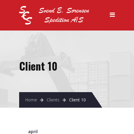
Forside
Vi tilbyder
Køletransport
Lager
Specialtransport
Client 10
Salg
Kontakt os
Home
Clients
Client 10
april