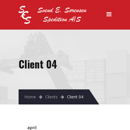
Forside
Vi tilbyder
Køletransport
Lager
Specialtransport
Client 04
Salg
Kontakt os
Home
Clients
Client 04
april